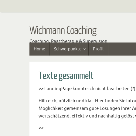
Zum
Inhalt
springen
Wichmann Coaching
Coaching, Paartherapie & Supervision
Zum
Home
Schwerpunkte
Profil
Inhalt
springen
Texte gesammelt
>> LandingPage konnte ich nicht bearbeiten (?)
Hilfreich, nützlich und klar. Hier finden Sie 
Möglichkeit gemeinsam gute Lösungen Ihrer An
wertschätzend, effektiv und nachhaltig gelöst 
<<