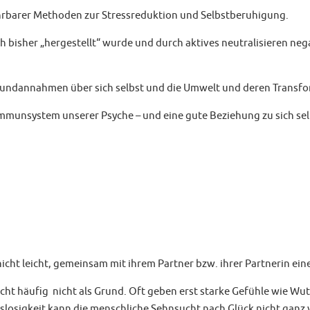
führbarer Methoden zur Stressreduktion und Selbstberuhigung.
ich bisher „hergestellt“ wurde und durch aktives neutralisieren n
undannahmen über sich selbst und die Umwelt und deren Transfo
Immunsystem unserer Psyche – und eine gute Beziehung zu sich sel
icht leicht, gemeinsam mit ihrem Partner bzw. ihrer Partnerin ei
eicht häufig nicht als Grund. Oft geben erst starke Gefühle wie 
osigkeit kann die menschliche Sehnsucht nach Glück nicht ganz 