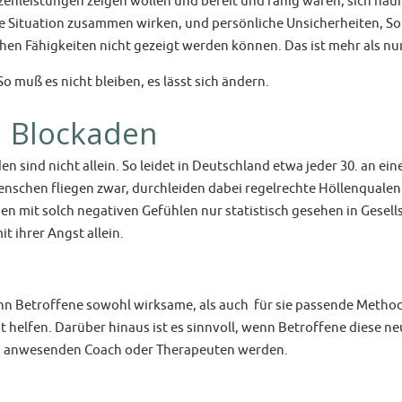
tzenleistungen zeigen wollen und bereit und fähig wären, sich häu
de Situation zusammen wirken, und persönliche Unsicherheiten, So
lichen Fähigkeiten nicht gezeigt werden können. Das ist mehr als 
So muß es nicht bleiben, es lässt sich ändern.
d Blockaden
 sind nicht allein. So leidet in Deutschland etwa jeder 30. an ein
nschen fliegen zwar, durchleiden dabei regelrechte Höllenqualen
 mit solch negativen Gefühlen nur statistisch gesehen in Gesellsch
it ihrer Angst allein.
 wenn Betroffene sowohl wirksame, als auch für sie passende Meth
 helfen. Darüber hinaus ist es sinnvoll, wenn Betroffene diese n
m anwesenden Coach oder Therapeuten werden.